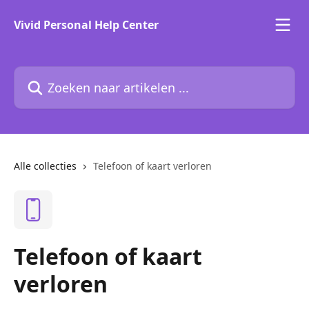
Naar de hoofdinhoud
Vivid Personal Help Center
Zoeken naar artikelen ...
Alle collecties
Telefoon of kaart verloren
Telefoon of kaart
verloren