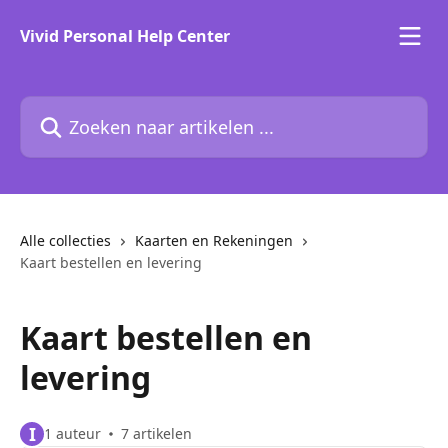
Naar de hoofdinhoud
Vivid Personal Help Center
Zoeken naar artikelen ...
Alle collecties
Kaarten en Rekeningen
Kaart bestellen en levering
Kaart bestellen en
levering
I
1 auteur
7 artikelen