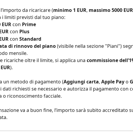
 l’importo da ricaricare (
minimo 1 EUR
, 
massimo 5000 EUR
 i limiti previsti dal tuo piano:
0 EUR
 con 
Prime
 EUR
 con 
Plus
 EUR
 con 
Standard
ata di rinnovo del piano
 (visibile nella sezione "Piani") segn
odo mensile.
e ricariche oltre il limite, si applica una 
commissione dell’
 EUR
).
na un metodo di pagamento (
Aggiungi carta
, 
Apple Pay
 o 
G
 i dati richiesti se necessario e autorizza il pagamento con c
 o riconoscimento facciale.
ansazione va a buon fine, l’importo sarà subito accreditato s
ata.