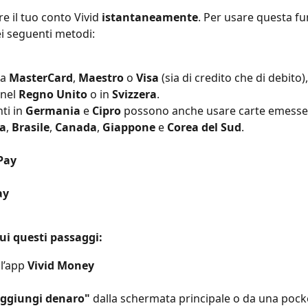
re il tuo conto Vivid 
istantaneamente
. Per usare questa fun
i seguenti metodi:
a 
MasterCard
, 
Maestro
 o 
Visa
 (sia di credito che di debito
 nel 
Regno Unito
 o in 
Svizzera
.
nti in 
Germania
 e 
Cipro
 possono anche usare carte emesse 
ia
, 
Brasile
, 
Canada
, 
Giappone
 e 
Corea del Sud
.
Pay
ay
ui questi passaggi:
l’app 
Vivid Money
ggiungi denaro"
 dalla schermata principale o da una pock