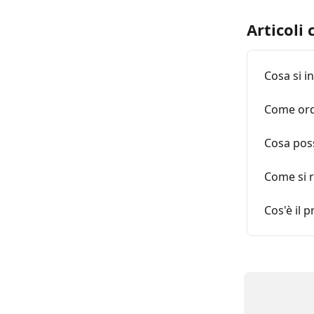
Articoli 
Cosa si i
Come ord
Cosa poss
Come si r
Cos'è il 