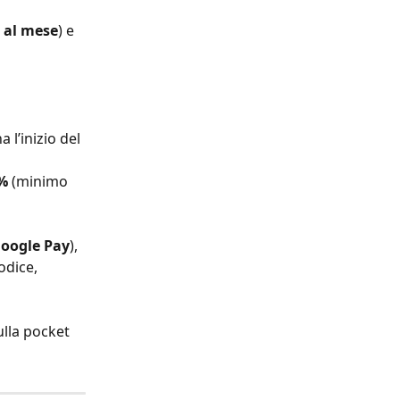
 al mese
) e 
a l’inizio del 
1%
 (minimo 
oogle Pay
), 
odice, 
ulla pocket 