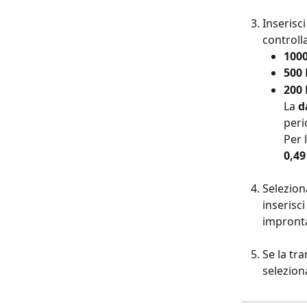
Inserisci
controlla
100
500
200
La 
d
peri
Per l
0,49
Selezio
inserisci
impronta
Se la tr
selezion