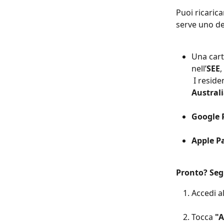
Puoi ricarica
serve uno de
Una cart
nell’
SEE
,
 I reside
Austral
Google 
Apple P
Pronto? Seg
Accedi al
Tocca 
"A