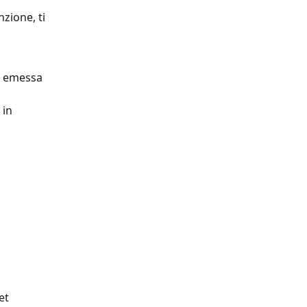
zione, ti 
), emessa 
in 
et