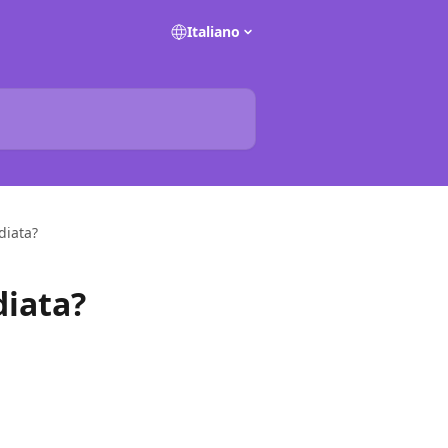
Italiano
diata?
diata?