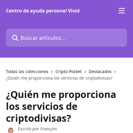
Ir al contenido principal
Centro de ayuda personal Vivid
Buscar artículos...
Todas las colecciones
Cripto Pocket
Destacados
¿Quién me proporciona los servicios de criptodivisas?
¿Quién me proporciona
los servicios de
criptodivisas?
Escrito por
François