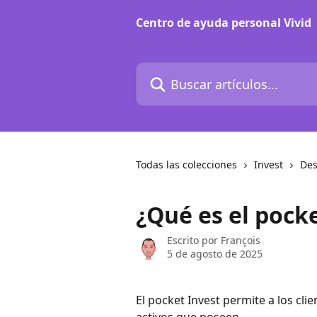
Ir al contenido principal
Centro de ayuda personal Vivid
Buscar artículos...
Todas las colecciones
Invest
Des
¿Qué es el pocke
Escrito por
François
5 de agosto de 2025
El pocket Invest permite a los cli