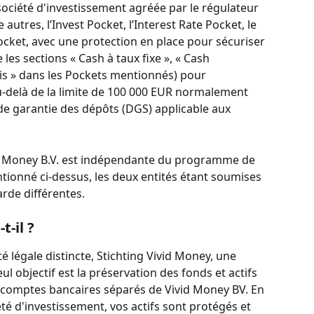
société d'investissement agréée par le régulateur 
utres, l’Invest Pocket, l’Interest Rate Pocket, le 
ocket, avec une protection en place pour sécuriser 
 les sections « Cash à taux fixe », « Cash 
tis » dans les Pockets mentionnés) pour 
u-delà de la limite de 100 000 EUR normalement 
de garantie des dépôts (DGS) applicable aux 
d Money B.V. est indépendante du programme de 
ionné ci-dessus, les deux entités étant soumises 
rde différentes.
-il ?
 légale distincte, Stichting Vivid Money, une 
l objectif est la préservation des fonds et actifs 
s comptes bancaires séparés de Vivid Money BV. En 
té d'investissement, vos actifs sont protégés et 