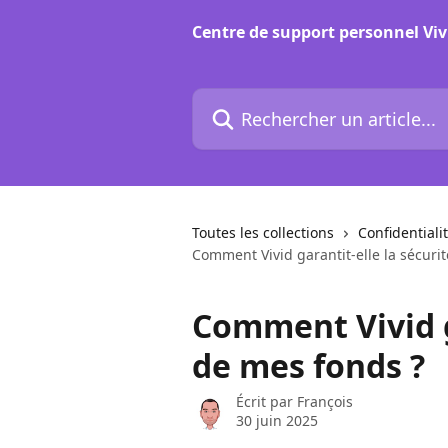
Passer au contenu principal
Centre de support personnel Viv
Rechercher un article...
Toutes les collections
Confidentialit
Comment Vivid garantit-elle la sécuri
Comment Vivid g
de mes fonds ?
Écrit par
François
30 juin 2025