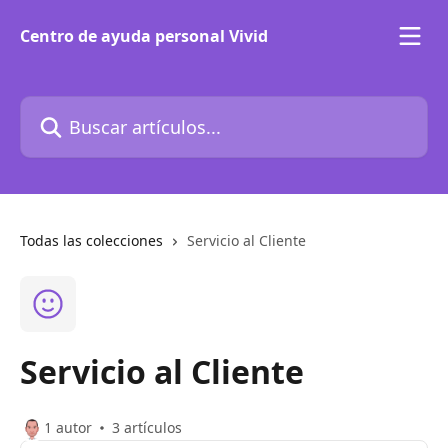
Ir al contenido principal
Centro de ayuda personal Vivid
Buscar artículos...
Todas las colecciones
Servicio al Cliente
Servicio al Cliente
1 autor
3 artículos