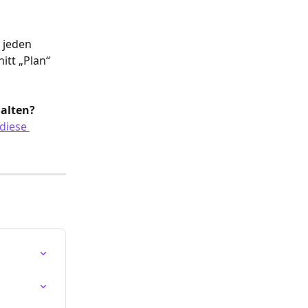
 jeden 
tt „Plan“ 
alten?
diese 