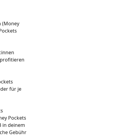
n (Money 
Pockets 
:innen 
profitieren 
ckets 
er für je 
s 
ney Pockets 
3 in deinem 
iche Gebühr 