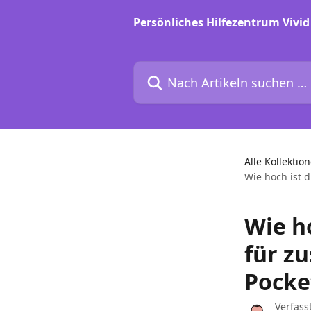
Zum Hauptinhalt springen
Persönliches Hilfezentrum Vivid
Nach Artikeln suchen …
Alle Kollektio
Wie hoch ist 
Wie h
für z
Pocke
Verfass