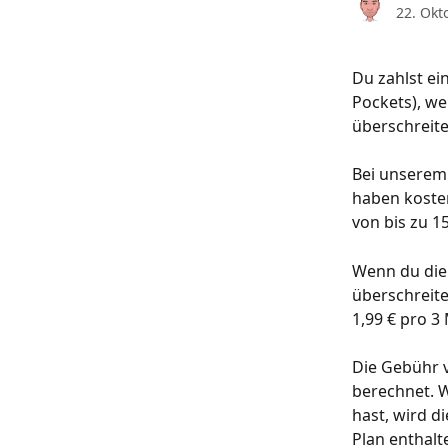
22. Okt
Du zahlst e
Pockets), we
überschreite
Bei unserem
haben kosten
von bis zu 
Wenn du die 
überschreite
1,99 € pro 3
Die Gebühr v
berechnet. 
hast, wird d
Plan enthalt