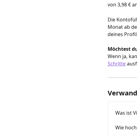
von 3,98 € an
Die Kontofü
Monat ab dem
deines Profi
Möchtest du
Wenn ja, kan
Schritte
 aus
Verwandt
Was ist V
Wie hoch