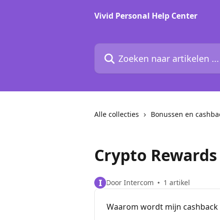
Naar de hoofdinhoud
Vivid Personal Help Center
Zoeken naar artikelen ...
Alle collecties
Bonussen en cashba
Crypto Rewards
I
Door Intercom
1 artikel
Waarom wordt mijn cashback n