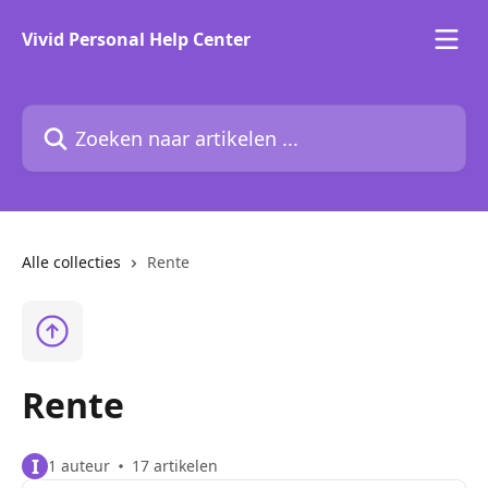
Naar de hoofdinhoud
Vivid Personal Help Center
Zoeken naar artikelen ...
Alle collecties
Rente
Rente
I
1 auteur
17 artikelen