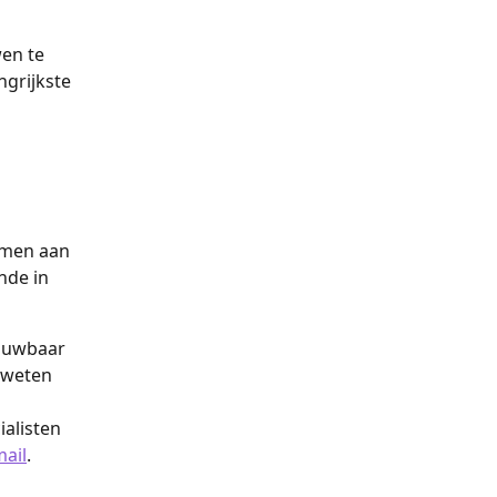
en te 
grijkste 
emen aan 
nde in 
rouwbaar 
 weten 
alisten 
mail
.