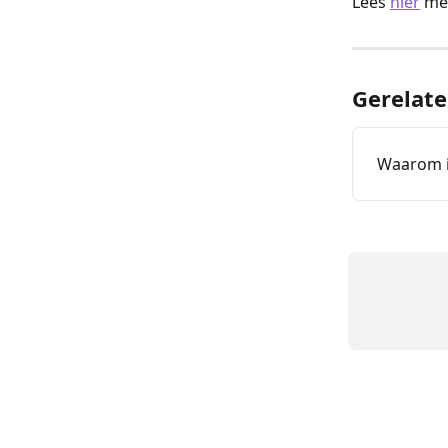
Lees 
hier
 me
Gerelate
Waarom i