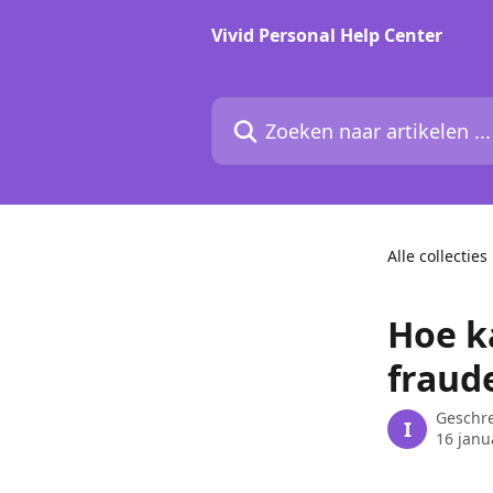
Naar de hoofdinhoud
Vivid Personal Help Center
Zoeken naar artikelen ...
Alle collecties
Hoe ka
fraud
Geschr
I
16 janu