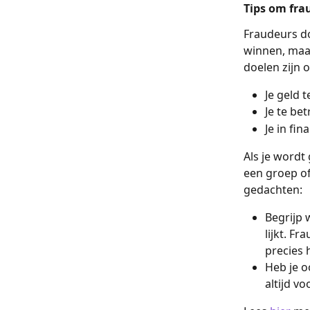
Tips om fra
Fraudeurs do
winnen, maar
doelen zijn 
Je geld t
Je te bet
Je in fi
Als je wordt
een groep of
gedachten:
Begrijp 
lijkt. F
precies 
Heb je o
altijd vo