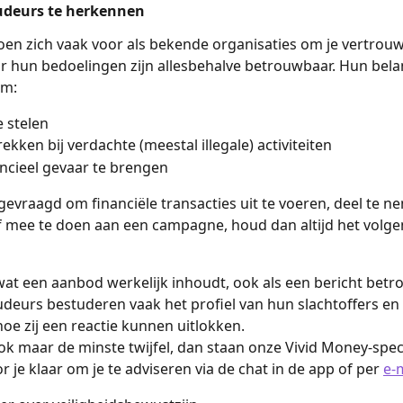
udeurs te herkennen
en zich vaak voor als bekende organisaties om je vertrouw
 hun bedoelingen zijn allesbehalve betrouwbaar. Hun belan
om:
e stelen
rekken bij verdachte (meestal illegale) activiteiten
nancieel gevaar te brengen
 gevraagd om financiële transacties uit te voeren, deel te n
 mee te doen aan een campagne, houd dan altijd het volge
wat een aanbod werkelijk inhoudt, ook als een bericht bet
raudeurs bestuderen vaak het profiel van hun slachtoffers en
hoe zij een reactie kunnen uitlokken.
ok maar de minste twijfel, dan staan onze Vivid Money-speci
or je klaar om je te adviseren via de chat in de app of per 
e-