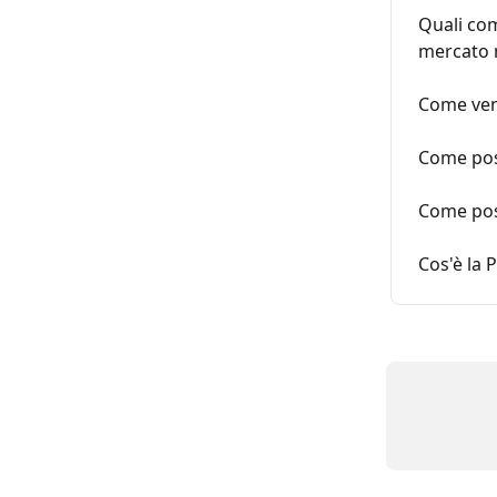
Quali com
mercato 
Come veng
Come poss
Come poss
Cos'è la 