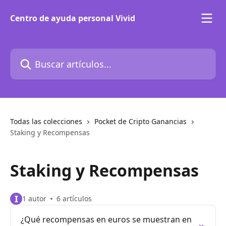
Ir al contenido principal
Centro de ayuda personal Vivid
Buscar artículos...
Todas las colecciones
Pocket de Cripto Ganancias
Staking y Recompensas
Staking y Recompensas
I
1 autor
6 artículos
¿Qué recompensas en euros se muestran en